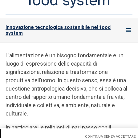
food system
Innovazione tecnologica sostenibile nel food
system
L’alimentazione è un bisogno fondamentale e un
luogo di espressione delle capacità di
significazione, relazione e trasformazione
produttiva dell’uomo. In questo senso, essa è una
questione antropologica decisiva, che si colloca al
centro del rapporto umano fondamentale fra vita,
individuale e collettiva, e ambiente, naturale e
culturale.
In particolare, le religioni, di pari passo con il
permanere e il trasformarsi della loro influenza nello
CONTINUA SENZA ACCETTARE