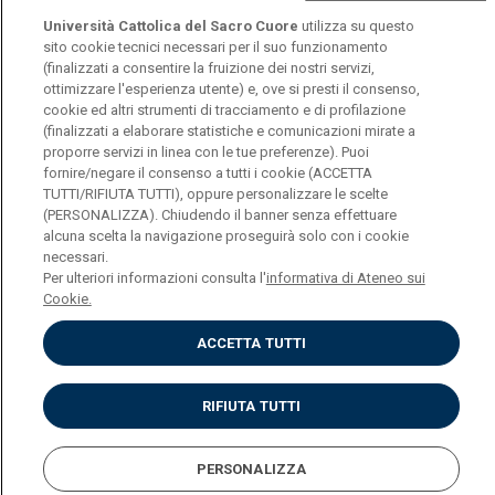
spazio pubblico, continuano a giocare un ruolo
Università Cattolica del Sacro Cuore
utilizza su questo
sito cookie tecnici necessari per il suo funzionamento
determinante rispetto agli stili di vita alimentare di
(finalizzati a consentire la fruizione dei nostri servizi,
molte persone.
ottimizzare l'esperienza utente) e, ove si presti il consenso,
cookie ed altri strumenti di tracciamento e di profilazione
(finalizzati a elaborare statistiche e comunicazioni mirate a
proporre servizi in linea con le tue preferenze). Puoi
fornire/negare il consenso a tutti i cookie (ACCETTA
TUTTI/RIFIUTA TUTTI), oppure personalizzare le scelte
Università Cattolica del Sacro Cuore
(PERSONALIZZA). Chiudendo il banner senza effettuare
Largo A. Gemelli, 1 - 20123 Milano
alcuna scelta la navigazione proseguirà solo con i cookie
necessari.
Per ulteriori informazioni consulta l'
informativa di Ateneo sui
Cookie.
Privacy
ACCETTA TUTTI
Cookies
RIFIUTA TUTTI
Impostazione dei cookie
PERSONALIZZA