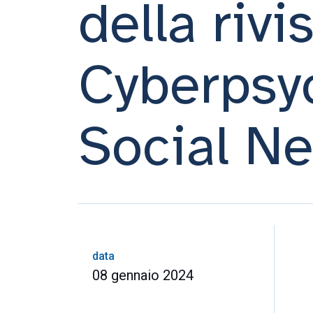
della rivi
Cyberpsyc
Social N
data
08 gennaio 2024