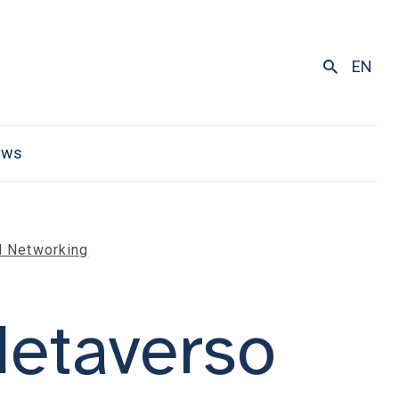
EN
ews
al Networking
Metaverso