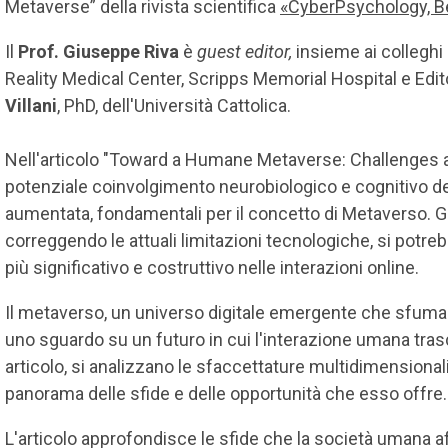
Metaverse” della rivista scientifica
«CyberPsychology, Be
Il
Prof. Giuseppe Riva
è
guest editor,
insieme ai colleghi
Reality Medical Center, Scripps Memorial Hospital e Editor
Villani
, PhD, dell'Università Cattolica.
Nell'articolo "Toward a Humane Metaverse: Challenges an
potenziale coinvolgimento neurobiologico e cognitivo dell
aumentata, fondamentali per il concetto di Metaverso. G
correggendo le attuali limitazioni tecnologiche, si pot
più significativo e costruttivo nelle interazioni online.
Il metaverso, un universo digitale emergente che sfuma i co
uno sguardo su un futuro in cui l'interazione umana trasc
articolo, si analizzano le sfaccettature multidimensiona
panorama delle sfide e delle opportunità che esso offre.
L'articolo approfondisce le sfide che la società umana af