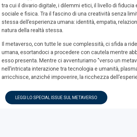
tra cui il divario digitale, i dilemmi etici, il livello di fiduc
sociale e fisica. Tra il fascino di una creatività senza l
stessa dell’esperienza umana: identità, empatia, relazioni 
natura della realtà stessa.
Il metaverso, con tutte le sue complessità, ci sfida a ridef
umana, esortandoci a procedere con cautela mentre abbra
esso presenta. Mentre ci avventuriamo "verso un meta
nell’intricata interazione tra tecnologia e umanità, plasma
arricchisce, anziché impoverire, la ricchezza dell'esper
LEGGI LO SPECIAL ISSUE SUL METAVERSO