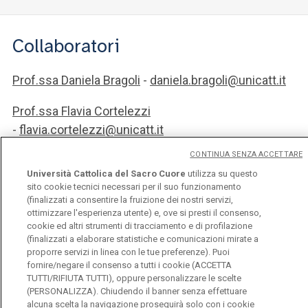
Collaboratori
Prof.ssa Daniela Bragoli
-
daniela.bragoli@unicatt.it
Prof.ssa Flavia Cortelezzi
-
flavia.cortelezzi@unicatt.it
CONTINUA SENZA ACCETTARE
Dott. Riccardo
Università Cattolica del Sacro Cuore
utilizza su questo
Semeraro
-
riccardo.semeraro@unicatt.it
sito cookie tecnici necessari per il suo funzionamento
(finalizzati a consentire la fruizione dei nostri servizi,
Dott. Benigno Pizzuto -
benigno.pizzuto@unicatt.it
ottimizzare l'esperienza utente) e, ove si presti il consenso,
cookie ed altri strumenti di tracciamento e di profilazione
(finalizzati a elaborare statistiche e comunicazioni mirate a
proporre servizi in linea con le tue preferenze). Puoi
fornire/negare il consenso a tutti i cookie (ACCETTA
TUTTI/RIFIUTA TUTTI), oppure personalizzare le scelte
Università Cattolica del Sacro Cuore
(PERSONALIZZA). Chiudendo il banner senza effettuare
alcuna scelta la navigazione proseguirà solo con i cookie
Largo A. Gemelli, 1 - 20123 Milano